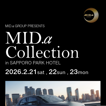
α
MID.
α
GROUP PRESENTS
MID.
Collection
in SAPPORO PARK HOTEL
2026.2.21
22
23
sat ,
sun ,
mon