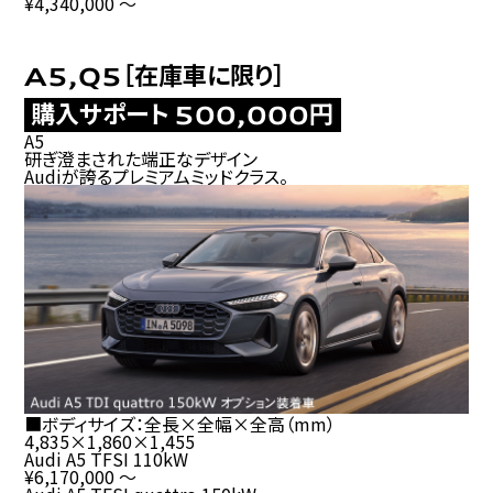
¥4,340,000
～
［在庫車に限り］
A5,Q5
購入サポート
円
500,000
A5
研ぎ澄まされた端正なデザイン
Audi
が誇るプレミアムミッドクラス。
■ボディサイズ：全長×全幅×全高（
mm
）
4,835
×
1,860
×
1,455
Audi A5 TFSI 110kW
¥6,170,000
～