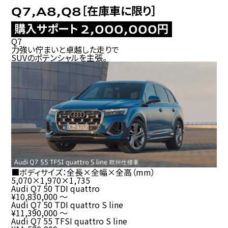
［在庫車に限り］
Q7,A8,Q8
購入サポート
円
2,000,000
Q7
力強い佇まいと卓越した走りで
SUV
のポテンシャルを主張。
■ボディサイズ：全長×全幅×全高（
mm
）
5,070
×
1,970
×
1,735
Audi Q7 50 TDI quattro
¥10,830,000
～
Audi Q7 50 TDI quattro S line
¥11,390,000
～
Audi Q7 55 TFSI quattro S line