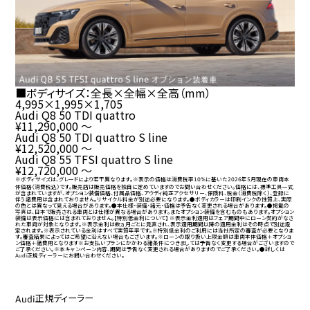
■ボディサイズ：全長×全幅×全高（
mm
）
4,995
×
1,995
×
1,705
Audi Q8 50 TDI quattro
¥11,290,000
～
Audi Q8 50 TDI quattro S line
¥12,520,000
～
Audi Q8 55 TFSI quattro S line
¥12,720,000
～
※ボディサイズは、グレードにより若干異なります。※表示の価格は消費税率
に基いた
年
月現在の車両本
10%
2026
5
体価格（消費税込）です。販売店は販売価格を独自に定めていますのでお問い合わせください。価格には、標準工具一式
が含まれていますが、オプション装備価格、付属品価格、アウディ純正アクセサリー、保険料、税金（消費税除く）、登録に
伴う諸費用は含まれておりません。リサイクル料金が別途必要になります。●ボディカラーは印刷インクの性質上、実際
の色とは異なって見える場合があります。●本仕様・装備・諸元・価格は予告なく変更される場合があります。●掲載の
写真は、日本で販売される車両とは仕様が異なる場合があります。またオプション装備を含むものもあります。オプション
装備は表示価格には含まれておりません。【特別低金利について】 ※表示金利適用はフェア期間中にローン契約がなさ
れた車両が対象となります。※表示金利は数ヵ月ごとに見直され、表示適用期間以降の適用金利はその時点で別途設
定されます。※表示されている金利はすべて実質年率です。※特別低金利のご利用には当社所定の審査が必要となりま
す。審査結果によってはご希望に沿えない場合もございます。※ローンの取り扱い上限金額は車両本体価格＋オプショ
ン価格＋諸費用となります※お支払いプランにかかわる諸条件につきましては予告なく変更する場合がございますので
ご了承ください。※本キャンペーン内容、期間は予告なく変更される場合がありますのでご了承ください。●詳しくは
正規ディーラーにお問い合わせください。
Audi
正規ディーラー
Audi