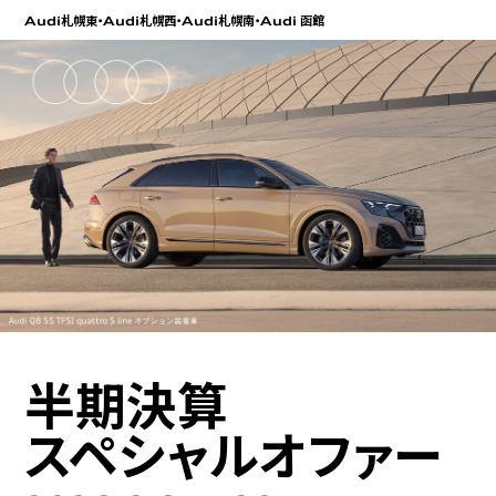
札幌東・
札幌西・
札幌南・
函館
Audi
Audi
Audi
Audi
半期決算
スペシャルオファー