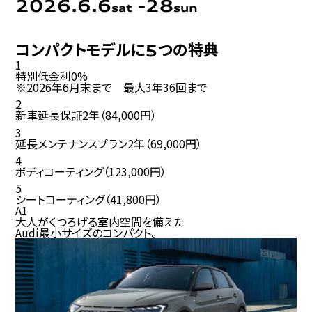
2026.6.6
-28
sat
sun
コンパクトモデルに
つの特典
5
1
特別低金利
0%
※
2026
年
6
月末まで 最大
3
年
36
回まで
2
新車延長保証
2
年（
84,000
円）
3
延長メンテナンスプラン
2
年（
69,000
円）
4
ボディコーティング（
123,000
円）
5
シートコーティング（
41,800
円）
A1
大人がくつろげる室内空間を備えた
Audi
最小サイズのコンパクト。