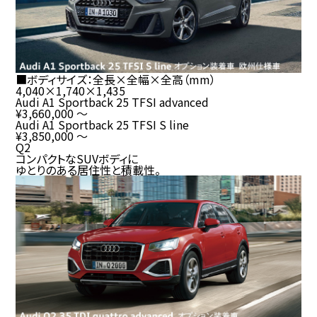
■ボディサイズ：全長×全幅×全高（
mm
）
4,040
×
1,740
×
1,435
Audi A1 Sportback 25 TFSI advanced
¥3,660,000
～
Audi A1 Sportback 25 TFSI S line
¥3,850,000
～
Q2
コンパクトな
SUV
ボディに
ゆとりのある居住性と積載性。