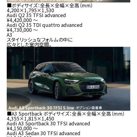
■ボディサイズ：全長×全幅×全高（
mm
）
4,200
×
1,795
×
1,530
Audi Q2 35 TFSI advanced
¥4,420,000
～
Audi Q2 35 TDI quattro advanced
¥4,730,000
～
A3
スタイリッシュなフォルムの中に
広々とした室内空間。
■A3 Sportback ボディサイズ：全長×全幅×全高（
mm
）
4,355
×
1,815
×
1,450
Audi A3 Sportback 30 TFSI advanced
¥4,150,000
～
Audi A3 Sedan 30 TFSI advanced