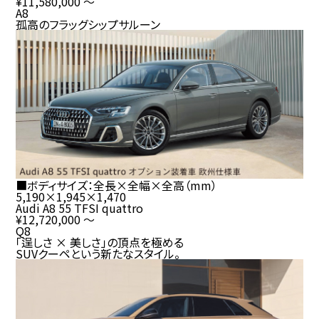
¥11,580,000
～
A8
孤高のフラッグシップサルーン
■ボディサイズ：全長×全幅×全高（
mm
）
5,190
×
1,945
×
1,470
Audi A8 55 TFSI quattro
¥12,720,000
～
Q8
「逞しさ × 美しさ」の頂点を極める
SUV
クーペという新たなスタイル。