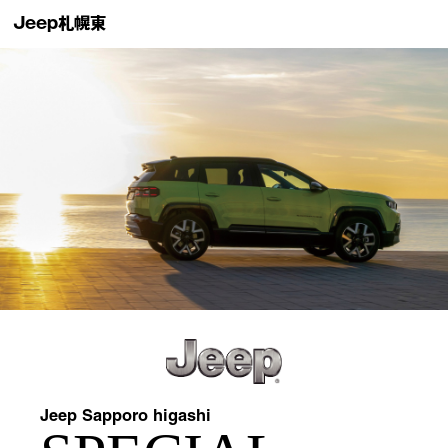
Jeep
札幌東
Jeep Sapporo higashi