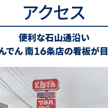
アクセス
便利な石山通沿い
16
んでん 南
条店の看板が