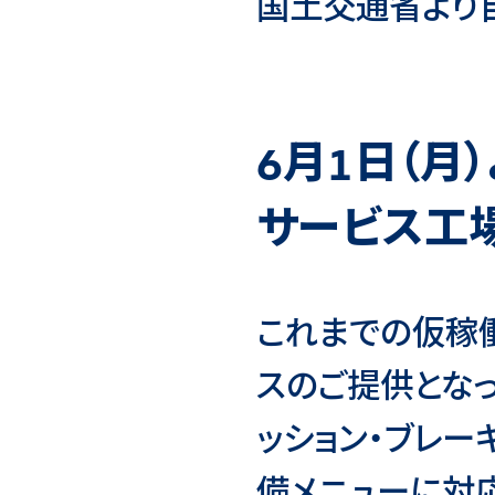
国土交通省より
月
日（月）
6
1
サービス工
これまでの仮稼
スのご提供となっ
ッション・ブレ
備メニューに対応